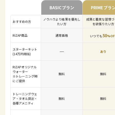
BASICプラン
PRIMEプラ
ノウハウより結果を優先し
成果と着実な習慣づ
おすすめの方
たい方
を欲張りたい方
50
RIZAP商品
通常価格
いつでも
%OF
スターターキット
あり
(14万円相当)
RIZAPオリジナル
ウォーター
無料
無料
※トレーニング時
にご提供
トレーニングウェ
ア・タオル貸出・
無料
無料
各種アメニティ