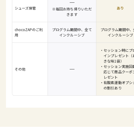
シューズ保管
あり
※毎回お持ち帰りいただ
きます
chocoZAPのご利
プログラム期間中、全て
プログラム期間中、
用
インクルーシブ
インクルーシブ
セッション時にプ
インプレゼント（
きな味1袋）
セッション実施回
その他
応じて商品クーポ
レゼント
有酸素運動オプシ
の割引あり