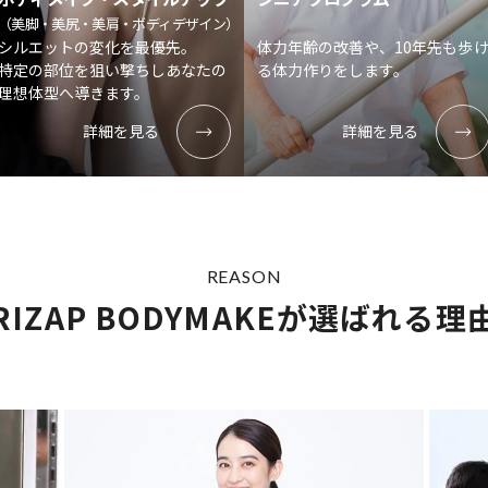
（美脚・美尻・美肩・ボディデザイン）
シルエットの変化を最優先。
体力年齢の改善や、10年先も歩
特定の部位を狙い撃ちしあなたの
る体力作りをします。
理想体型へ導きます。
詳細を見る
詳細を見る
REASON
RIZAP BODYMAKEが
選ばれる理