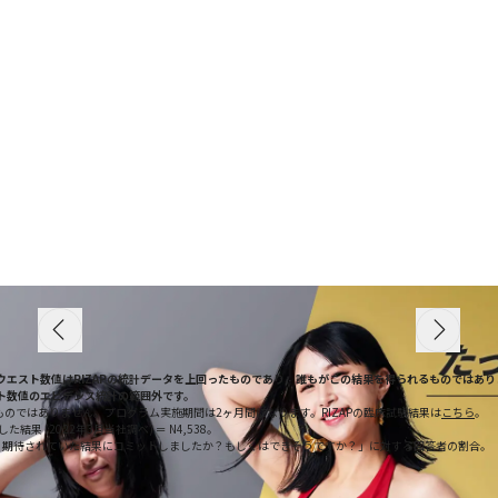
を、
人生のあらゆる
に。
ームが、
え抜きます。
値・ウエスト数値はRIZAPの統計データを上回ったものであり、誰もがこの結果を得られるものではあ
スト数値のエビデンス統計の範囲外です。
のではありません。プログラム実施期間は2ヶ月間になります。RIZAPの臨床試験結果は
こちら
。
た結果 (2022年3月当社調べ) ＝ N4,538。
て、期待されていた結果にコミットしましたか？もしくはできそうですか？」に対する回答者の割合。