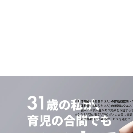
変わるよろこび
ここから、人生の美しい「転機」が始まる。
全ての人が、より健康に、より輝く人生を送るため
科学的なメソッドと、可能性を呼び覚ますプロのチ
あなたの「変わりたい」という意志を、最後まで支
体験者 (はねちかさん) の体脂肪数
体験者 (はねちかさん) の年齢はウエ
結果には個人差があり効果を保証するも
RIZAP及びRIZAPWOMANの会員に質問し
質問事項「RIZAPのサービスを通じ