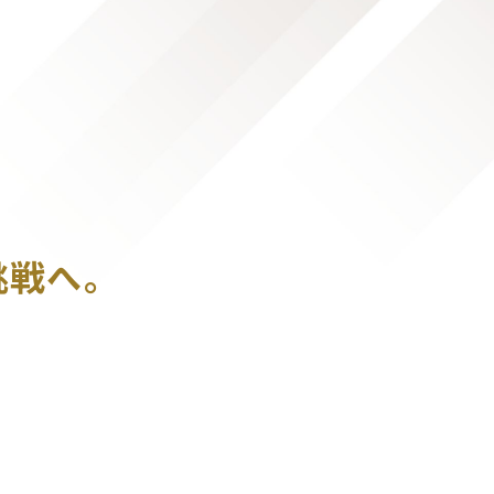
挑戦へ。
。