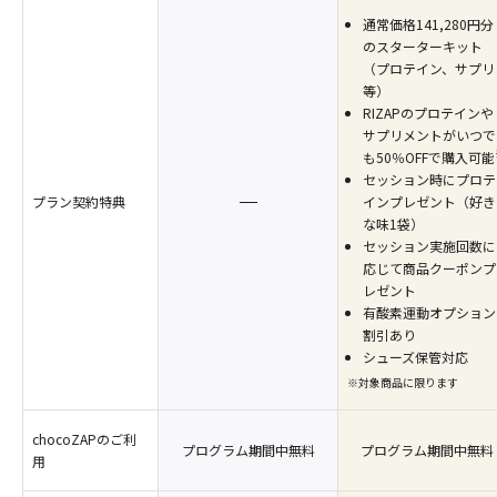
通常価格141,280円分
のスターターキット
（プロテイン、サプリ
等）
RIZAPのプロテインや
サプリメントがいつで
も50％OFFで購入可能
セッション時にプロテ
インプレゼント（好き
プラン契約特典
な味1袋）
セッション実施回数に
応じて商品クーポンプ
レゼント
有酸素運動オプション
割引あり
シューズ保管対応
※対象商品に限ります
chocoZAPのご利
プログラム期間中無料
プログラム期間中無料
用