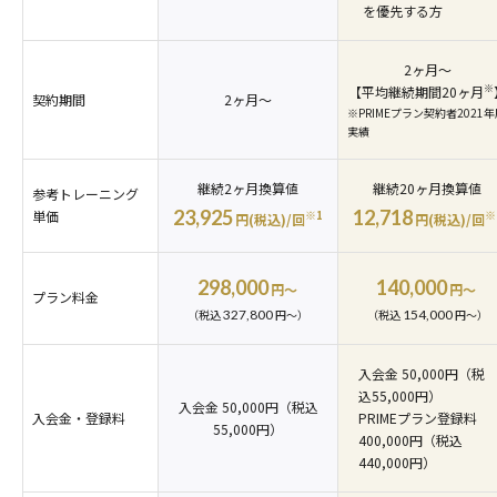
を優先する方
2ヶ月〜
※
【平均継続期間20ヶ月
契約期間
2ヶ月〜
※PRIMEプラン契約者2021
実績
継続2ヶ月換算値
継続20ヶ月換算値
参考トレーニング
23,925
12,718
※1
※
単価
円(税込)/回
円(税込)/回
298,000
140,000
円〜
円〜
プラン料金
327,800
154,000
（税込
円〜）
（税込
円〜）
入会金 50,000円（税
込55,000円）
入会金 50,000円（税込
入会金・登録料
PRIMEプラン登録料
55,000円）
400,000円（税込
440,000円）