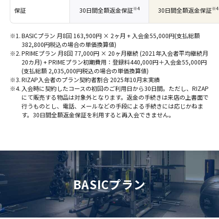
※4
※4
保証
30日間全額返金保証
30日間全額返金保証
BASICプラン 月8回 163,900円 × 2ヶ月 + 入会金55,000円(支払総額
382,800円税込の場合の単価換算値)
PRIMEプラン 月8回 77,000円 × 20ヶ月継続 (2021年入会者平均継続月
20カ月) + PRIMEプラン初期費用：登録料440,000円＋入会金55,000円
(支払総額 2,035,000円税込の場合の単価換算値)
RIZAP入会者のプラン契約者割合 2025年10月末実績
入会時に契約したコースの初回のご利用日から30日間。ただし、RIZAP
にて販売する物品は対象外となります。返金の手続きは来店の上書面で
行うものとし、電話、メールなどの手段による手続きには応じかねま
す。30日間全額返金保証を利用すると再入会できません。
BASICプラン