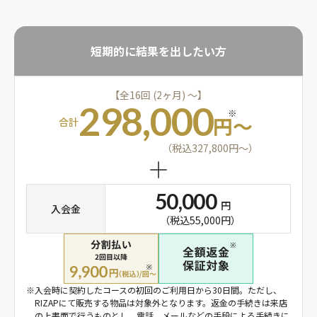
短期的に結果を出したい方
【全16回 (2ヶ月) 〜】
298,000
※
円〜
合計
（税込327,800円〜）
50,000
円
入会金
（税込55,000円）
※
入会時に契約したコースの初回のご利用日から30日間。ただし、
RIZAPにて販売する物品は対象外となります。返金の手続きは来店
の上書面で行うものとし、電話、メールなどの手段による手続きに