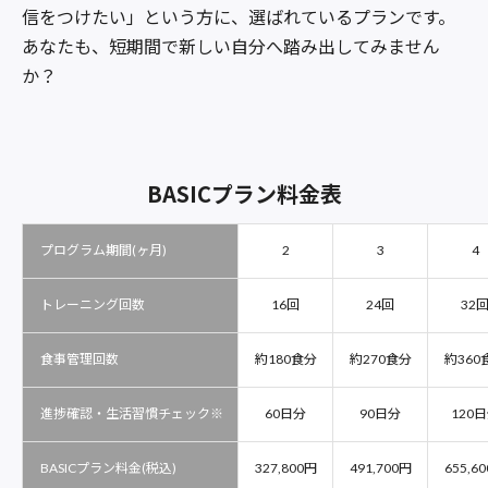
信をつけたい」という方に、選ばれているプランです。
あなたも、短期間で新しい自分へ踏み出してみません
か？
BASICプラン料金表
プログラム期間(ヶ月)
2
3
4
トレーニング回数
16回
24回
32
食事管理回数
約180食分
約270食分
約360
進捗確認・生活習慣チェック※
60日分
90日分
120
BASICプラン料金(税込)
327,800円
491,700円
655,6