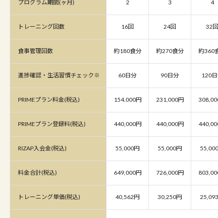
プログラム期間(ヶ月)
2
3
4
トレーニング回数
16回
24回
32
食事管理回数
約180食分
約270食分
約360
進捗確認・生活習慣チェック※
60日分
90日分
120
PRIMEプラン料金(税込)
154,000円
231,000円
308,0
PRIMEプラン登録料(税込)
440,000円
440,000円
440,0
RIZAP入会金(税込)
55,000円
55,000円
55,00
料金合計(税込)
649,000円
726,000円
803,0
トレーニング単価(税込)
40,562円
30,250円
25,09