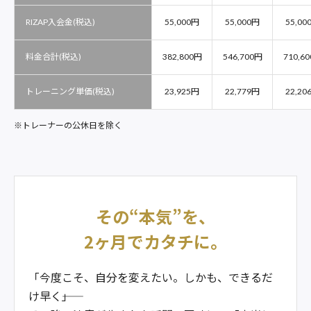
RIZAP入会金(税込)
55,000円
55,000円
55,00
料金合計(税込)
382,800円
546,700円
710,6
トレーニング単価(税込)
23,925円
22,779円
22,20
トレーナーの公休日を除く
その“本気”を、
2ヶ月でカタチに。
「今度こそ、自分を変えたい。しかも、できるだ
け早く――」