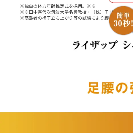
※独自の体力年齢推定式を採用。※※
※※田中喜代次筑波大学名誉教授・（株）ＴＨＦ代表とR
※高齢者の椅子立ち上がり等の試験により脚力改善の効