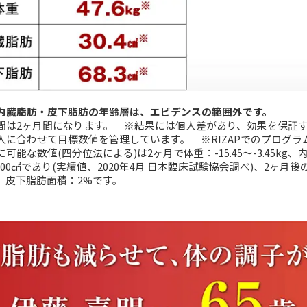
内臓脂肪・皮下脂肪の年齢層は、エビデンスの範囲外です。
間は2ヶ月間になります。 ※結果には個人差があり、効果を保証
合わせて目標数値を管理しています。 ※RIZAPでのプログラム体験
数値(四分位法による)は2ヶ月で体重：-15.45～-3.45kg、内臓脂
-9.00㎠であり(実績値、2020年4月 日本臨床試験協会調べ)、2
、皮下脂肪面積：2%です。