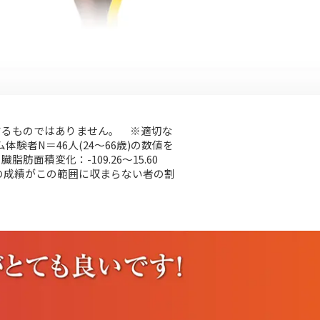
するものではありません。 ※適切な
者N＝46人(24～66歳)の数値を
肪面積変化：-109.26～15.60
ヶ月後の成績がこの範囲に収まらない者の割