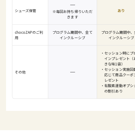
シューズ保管
あり
※毎回お持ち帰りいただ
きます
chocoZAPのご利
プログラム期間中、全て
プログラム期間中、
用
インクルーシブ
インクルーシブ
セッション時にプ
インプレゼント（
きな味1袋）
セッション実施回
その他
応じて商品クーポ
レゼント
有酸素運動オプシ
の割引あり