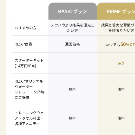
BASICプラン
PRIMEプラ
ノウハウより結果を優先し
成果と着実な習慣づ
おすすめの方
たい方
を欲張りたい方
50
RIZAP商品
通常価格
いつでも
%OF
スターターキット
あり
(14万円相当)
RIZAPオリジナル
ウォーター
無料
無料
※トレーニング時
にご提供
トレーニングウェ
ア・タオル貸出・
無料
無料
各種アメニティ