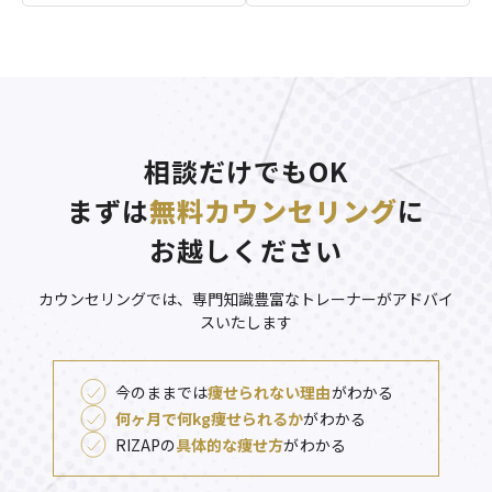
相談だけでもOK
まずは
無料カウンセリング
に
お越しください
カウンセリングでは、専門知識豊富なトレーナーがアドバイ
スいたします
今のままでは
痩せられない理由
がわかる
何ヶ月で何kg痩せられるか
がわかる
RIZAPの
具体的な痩せ方
がわかる