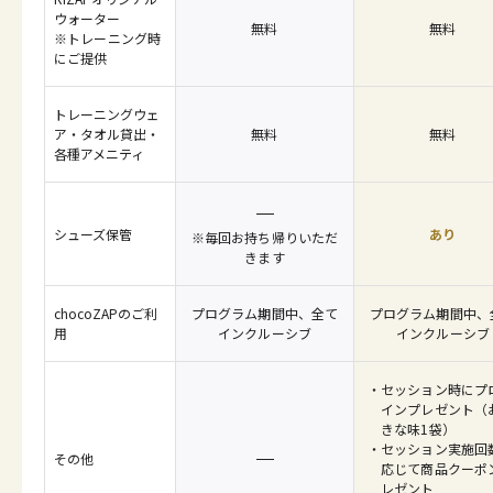
ウォーター
無料
無料
※トレーニング時
にご提供
トレーニングウェ
ア・タオル貸出・
無料
無料
各種アメニティ
シューズ保管
あり
※毎回お持ち帰りいただ
きます
chocoZAPのご利
プログラム期間中、全て
プログラム期間中、
用
インクルーシブ
インクルーシブ
セッション時にプ
インプレゼント（
きな味1袋）
セッション実施回
その他
応じて商品クーポ
レゼント