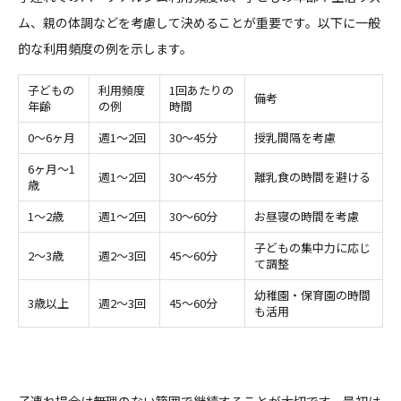
ム、親の体調などを考慮して決めることが重要です。以下に一般
的な利用頻度の例を示します。
子どもの
利用頻度
1回あたりの
備考
年齢
の例
時間
0～6ヶ月
週1～2回
30～45分
授乳間隔を考慮
6ヶ月～1
週1～2回
30～45分
離乳食の時間を避ける
歳
1～2歳
週1～2回
30～60分
お昼寝の時間を考慮
子どもの集中力に応じ
2～3歳
週2～3回
45～60分
て調整
幼稚園・保育園の時間
3歳以上
週2～3回
45～60分
も活用